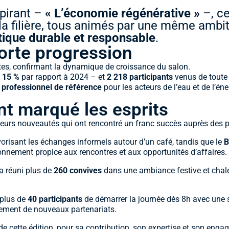
spirant –
« L’économie régénérative »
–, ce
la filière, tous animés par une même ambit
tique durable et responsable
.
forte progression
tes, confirmant la dynamique de croissance du salon.
e
15 %
par rapport à 2024 – et
2 218 participants
venus de toute 
 professionnel de référence
pour les acteurs de l’eau et de l’éne
nt marqué les esprits
ieurs nouveautés qui ont rencontré un franc succès auprès des p
vorisant les échanges informels autour d’un café, tandis que le
B
onnement propice aux rencontres et aux opportunités d’affaires.
a réuni plus de
260 convives
dans une ambiance festive et chal
 plus de
40 participants
de démarrer la journée dès 8h avec une s
ppement de nouveaux partenariats.
de cette édition, pour sa contribution, son expertise et son en