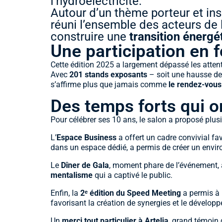
l’hydroélectricité.
Autour d’un thème porteur et in
réuni l’ensemble des acteurs de 
construire une
transition énergé
Une participation en 
Cette édition 2025 a largement dépassé les atten
Avec
201 stands exposants
– soit une hausse d
s’affirme plus que jamais comme
le rendez-vous
Des temps forts qui o
Pour célébrer ses 10 ans, le salon a proposé plus
L’
Espace Business
a offert un cadre convivial fa
dans un espace dédié, a permis de créer un envir
Le
Dîner de Gala
, moment phare de l’événement, 
mentalisme
qui a captivé le public.
Enfin, la
2ᵉ édition du Speed Meeting
a permis à
favorisant la création de synergies et le dévelo
Un
merci tout particulier à Artelia
, grand témoin 