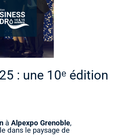
25 : une 10ᵉ édition
on
à
Alpexpo Grenoble
,
e dans le paysage de