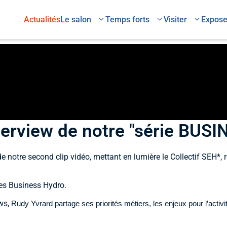
Actualités
Le salon
Temps forts
Visiter
Expose
terview de notre "série BU
de notre second clip vidéo, mettant en lumière le Collectif SEH*
es Business Hydro.
ews,
Rudy Yvrard partage ses priorités métiers, les enjeux pour l’activ